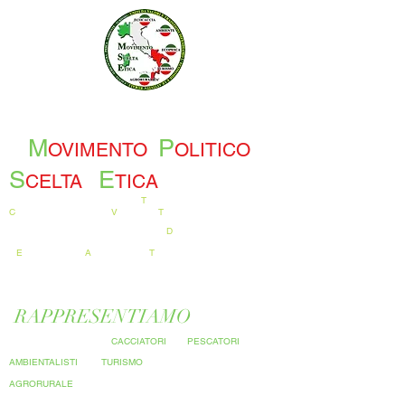
M
P
OVIMENTO
OLITICO
S
E
CELTA
TICA
T
UTELA E
C
ONSERVAZIONE
DEI
V
ALORI E
T
RADIZIONI NAZIONALI
D
IFENDIAMO
L'
E
CONOMIE E L'
A
TTIVITA' SUL
T
ERRITORIO
RAPPRESENTIAMO
LA CATEGORIA DEI
CACCIATORI
DEI
PESCATORI
DEGLI
AMBIENTALISTI
DEL
TURISMO
E DEL MONDO
AGRORURALE