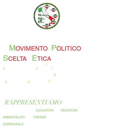
M
P
OVIMENTO
OLITICO
S
E
CELTA
TICA
T
UTELA E
C
ONSERVAZIONE
DEI
V
ALORI E
T
RADIZIONI NAZIONALI
D
IFENDIAMO
L'
E
CONOMIE E L'
A
TTIVITA' SUL
T
ERRITORIO
RAPPRESENTIAMO
LA CATEGORIA DEI
CACCIATORI
DEI
PESCATORI
DEGLI
AMBIENTALISTI
DEL
TURISMO
E DEL MONDO
AGRORURALE