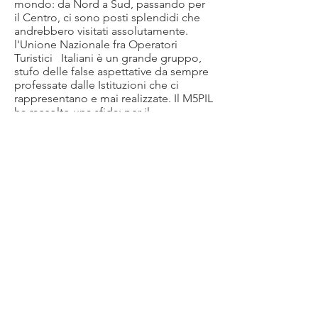
mondo: da Nord a Sud, passando per
il Centro, ci sono posti splendidi che
andrebbero visitati assolutamente.
l'Unione Nazionale fra Operatori
Turistici Italiani è un grande gruppo,
stufo delle false aspettative da sempre
professate dalle Istituzioni che ci
rappresentano e mai realizzate. Il M5PIL
ha raccolto una sfida: per il
cambiamento
e per il bene di questa
ECONOMIA
affermeremo nei piani alti
della politica i nostri diretti
rappresentanti,
GLI OPERATORI
TURISTICI