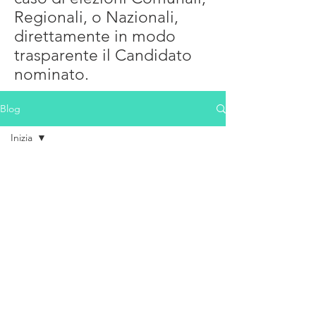
Regionali, o Nazionali,
direttamente in modo
trasparente il Candidato
nominato.
Blog
Inizia
Tutti i
post
I post stanno per
Inizia
arrivare
La tua
community
Esplora altre categorie di questo
blog o ritorna qui più tardi.