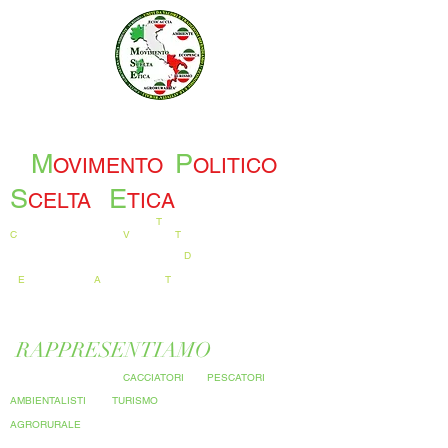
M
P
OVIMENTO
OLITICO
S
E
CELTA
TICA
T
UTELA E
C
ONSERVAZIONE
DEI
V
ALORI E
T
RADIZIONI NAZIONALI
D
IFENDIAMO
L'
E
CONOMIE E L'
A
TTIVITA' SUL
T
ERRITORIO
RAPPRESENTIAMO
LA CATEGORIA DEI
CACCIATORI
DEI
PESCATORI
DEGLI
AMBIENTALISTI
DEL
TURISMO
E DEL MONDO
AGRORURALE