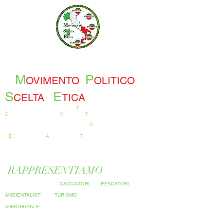
M
P
OVIMENTO
OLITICO
S
E
CELTA
TICA
T
UTELA E
C
ONSERVAZIONE
DEI
V
ALORI E
T
RADIZIONI NAZIONALI
D
IFENDIAMO
L'
E
CONOMIE E L'
A
TTIVITA' SUL
T
ERRITORIO
RAPPRESENTIAMO
LA CATEGORIA DEI
CACCIATORI
DEI
PESCATORI
DEGLI
AMBIENTALISTI
DEL
TURISMO
E DEL MONDO
AGRORURALE