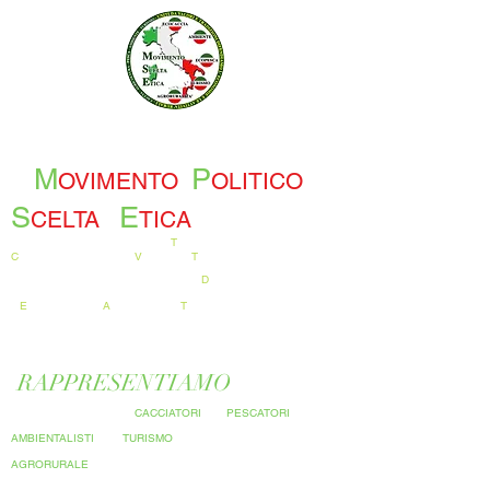
M
P
OVIMENTO
OLITICO
S
E
CELTA
TICA
T
UTELA E
C
ONSERVAZIONE
DEI
V
ALORI E
T
RADIZIONI NAZIONALI
D
IFENDIAMO
L'
E
CONOMIE E L'
A
TTIVITA' SUL
T
ERRITORIO
RAPPRESENTIAMO
LA CATEGORIA DEI
CACCIATORI
DEI
PESCATORI
DEGLI
AMBIENTALISTI
DEL
TURISMO
E DEL MONDO
AGRORURALE